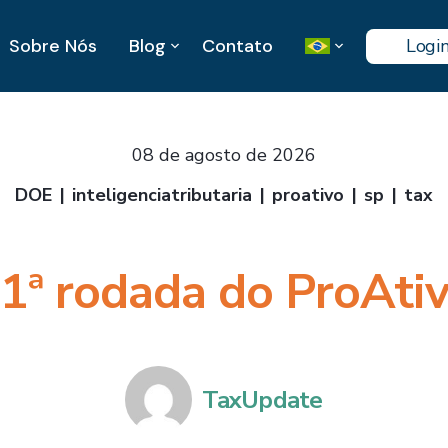
Sobre Nós
Blog
Contato
Logi
08 de agosto de 2026
DOE
inteligenciatributaria
proativo
sp
tax
1ª rodada do ProAti
TaxUpdate