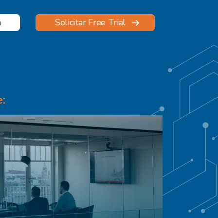
n
Solicitar Free Trial
: