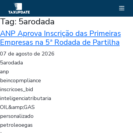
Tag:
5arodada
ANP Aprova Inscrição das Primeiras
Empresas na 5ª Rodada de Partilha
07 de agosto de 2026
5arodada
anp
beincopmpliance
inscricoes_bid
inteligenciatributaria
OIL&amp;GAS
personalizado
petroleoegas