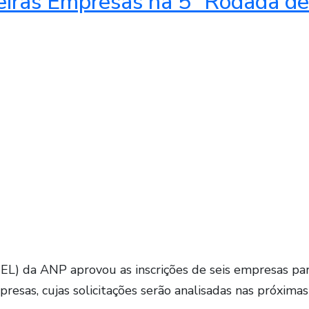
eiras Empresas na 5ª Rodada de
CEL) da ANP aprovou as inscrições de seis empresas pa
esas, cujas solicitações serão analisadas nas próxima