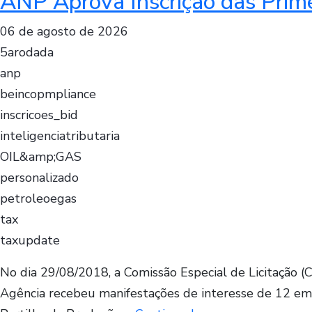
ANP Aprova Inscrição das Prim
06 de agosto de 2026
5arodada
anp
beincopmpliance
inscricoes_bid
inteligenciatributaria
OIL&amp;GAS
personalizado
petroleoegas
tax
taxupdate
No dia 29/08/2018, a Comissão Especial de Licitação (
Agência recebeu manifestações de interesse de 12 empr