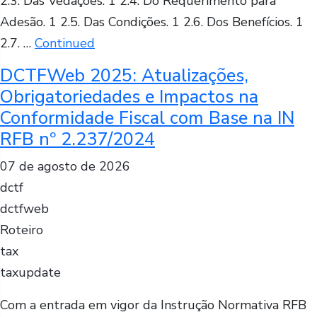
2.3. Das Vedações. 1 2.4. Do Requerimento para
Adesão. 1 2.5. Das Condições. 1 2.6. Dos Benefícios. 1
2.7. …
Continued
DCTFWeb 2025: Atualizações,
Obrigatoriedades e Impactos na
Conformidade Fiscal com Base na IN
RFB nº 2.237/2024
07 de agosto de 2026
dctf
dctfweb
Roteiro
tax
taxupdate
Com a entrada em vigor da Instrução Normativa RFB